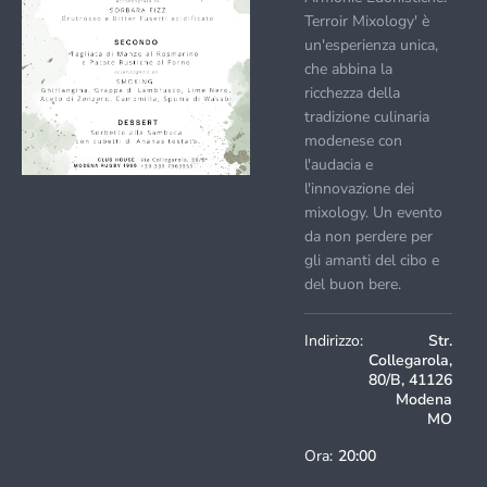
Terroir Mixology' è
un'esperienza unica,
che abbina la
ricchezza della
tradizione culinaria
modenese con
l'audacia e
l'innovazione dei
mixology. Un evento
da non perdere per
gli amanti del cibo e
del buon bere.
Indirizzo:
Str.
Collegarola,
80/B, 41126
Modena
MO
Ora:
20:00