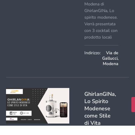
Modena di
GhirlanGINa, Lo
spirito modenese.
Verrà presentata
con 3 cocktail con
prodotto locali
Indirizzo:
Via de
Gallucci,
Modena
GhirlanGINa,
Lo Spirito
Modenese
come Stile
di Vita
30 marzo